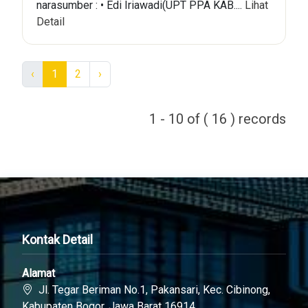
narasumber : • Edi Iriawadi(UPT PPA KAB....
Lihat
Detail
‹
1
2
›
1 - 10 of ( 16 ) records
Kontak Detail
Alamat
Jl. Tegar Beriman No.1, Pakansari, Kec. Cibinong,
Kabupaten Bogor, Jawa Barat 16914